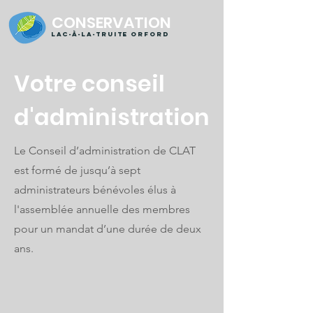
CONSERVATION
Lac-à-la-truite orford
Votre conseil
d'administration
Le Conseil d’administration de CLAT
est formé de jusqu’à sept
administrateurs bénévoles élus à
l'assemblée annuelle des membres
pour un mandat d’une durée de deux
ans.