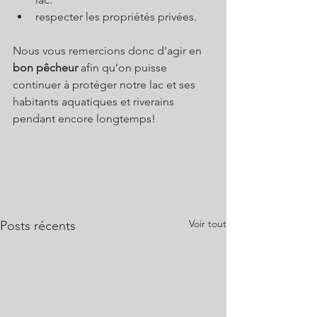
respecter les propriétés privées.
Nous vous remercions donc d'agir en 
bon pêcheur
 afin qu’on puisse 
continuer à protéger notre lac et ses 
habitants aquatiques et riverains 
pendant encore longtemps!
Voir tout
Posts récents